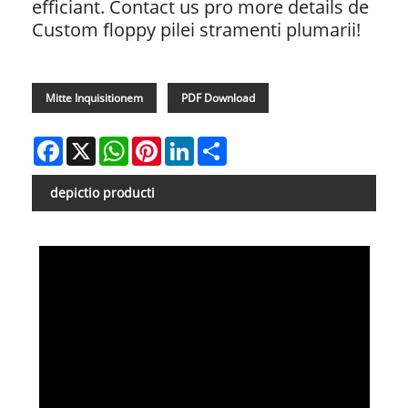
efficiant. Contact us pro more details de
Custom floppy pilei stramenti plumarii!
Mitte Inquisitionem
PDF Download
Facebook
X
WhatsApp
Pinterest
LinkedIn
Share
depictio producti