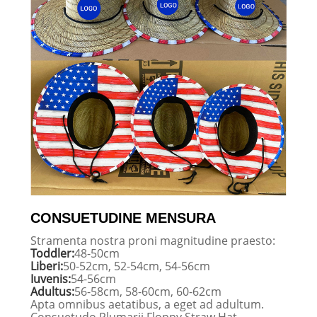
CONSUETUDINE MENSURA
Stramenta nostra proni magnitudine praesto:
Toddler:
48-50cm
Liberi:
50-52cm, 52-54cm, 54-56cm
Iuvenis:
54-56cm
Adultus:
56-58cm, 58-60cm, 60-62cm
Apta omnibus aetatibus, a eget ad adultum.
Consuetudo Plumarii Floppy Straw Hat