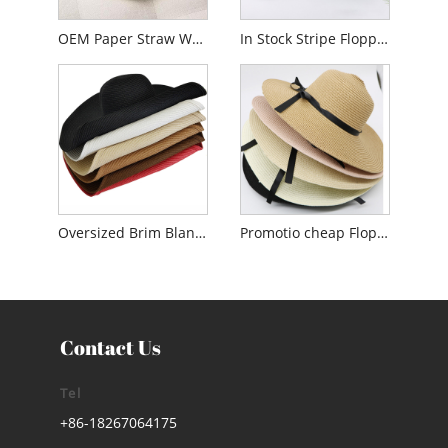
OEM Paper Straw Women Floppy Hat
In Stock Stripe Floppy Solem Hat ad domina
Oversized Brim Blank Floppy Solem Hat ad Lady
Promotio cheap Floppy Straw Hat pro Women
Contact Us
Tel
+86-18267064175