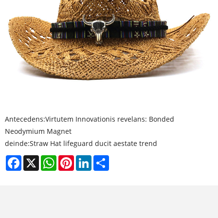
Antecedens:
Virtutem Innovationis revelans: Bonded
Neodymium Magnet
deinde:
Straw Hat lifeguard ducit aestate trend
Facebook
X
WhatsApp
Pinterest
LinkedIn
Share