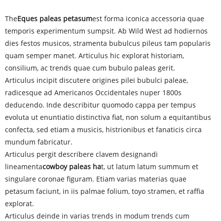
The
Eques paleas petasum
est forma iconica accessoria quae
temporis experimentum sumpsit. Ab Wild West ad hodiernos
dies festos musicos, stramenta bubulcus pileus tam popularis
quam semper manet. Articulus hic explorat historiam,
consilium, ac trends quae cum bubulo paleas gerit.
Articulus incipit discutere origines pilei bubulci paleae,
radicesque ad Americanos Occidentales nuper 1800s
deducendo. Inde describitur quomodo cappa per tempus
evoluta ut enuntiatio distinctiva fiat, non solum a equitantibus
confecta, sed etiam a musicis, histrionibus et fanaticis circa
mundum fabricatur.
Articulus pergit describere clavem designandi
lineamenta
cowboy paleas ha
t, ut latum latum summum et
singulare coronae figuram. Etiam varias materias quae
petasum faciunt, in iis palmae folium, toyo stramen, et raffia
explorat.
Articulus deinde in varias trends in modum trends cum