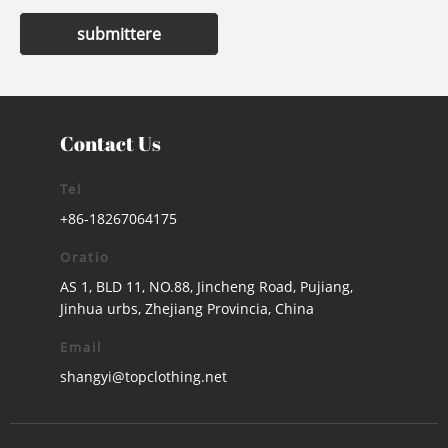
submittere
Contact Us
Tel
+86-18267064175
Oratio
AS 1, BLD 11, NO.88, Jincheng Road, Pujiang,
Jinhua urbs, Zhejiang Provincia, China
Email
shangyi@topclothing.net